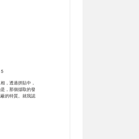
15
生相，透過拼貼中，
的是，那個擷取的發
隱蔽的特質。就我認