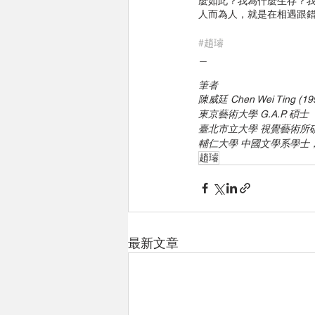
麼如此？我為什麼生存？
人而為人，就是在相遇跟
#趙璿
＿
筆者
陳威廷 Chen Wei Ting (199
東京藝術大學 G.A.P. 碩
臺北市立大學 視覺藝術所
輔仁大學 中國文學系學士
趙璿
最新文章