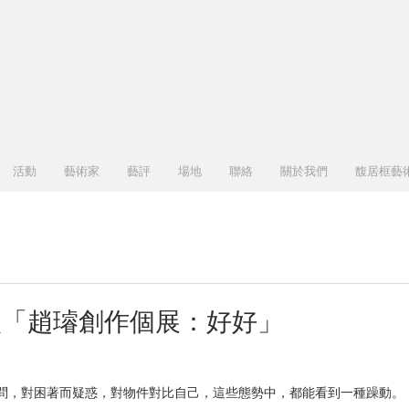
二空間
SPACETWO
活動
藝術家
藝評
場地
聯絡
關於我們
馥居框藝
談「趙璿創作個展：好好」
問，對困著而疑惑，對物件對比自己，這些態勢中，都能看到一種躁動。