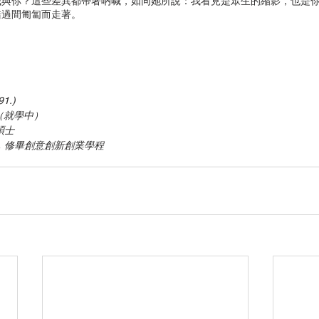
我與你？這些差異都帶著吶喊，如同她所說：我看見是眾生的縮影，也是
錯過間匍匐而走著。
1.)
士（就學中）
碩士
，修畢創意創新創業學程