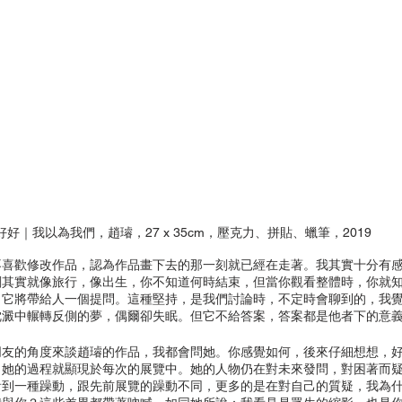
好好｜我以為我們，趙璿，27 x 35cm，壓克力、拼貼、蠟筆，2019
不喜歡修改作品，認為作品畫下去的那一刻就已經在走著。我其實十分有
刻其實就像旅行，像出生，你不知道何時結束，但當你觀看整體時，你就
，它將帶給人一個提問。這種堅持，是我們討論時，不定時會聊到的，我
沈澱中輾轉反側的夢，偶爾卻失眠。但它不給答案，答案都是他者下的意
朋友的角度來談趙璿的作品，我都會問她。你感覺如何，後來仔細想想，
，她的過程就顯現於每次的展覽中。她的人物仍在對未來發問，對困著而
看到一種躁動，跟先前展覽的躁動不同，更多的是在對自己的質疑，我為