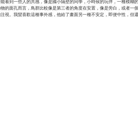
繪能看到一些人的共感，像是國小隔壁的同學，小時候的玩伴，一種模糊
動物的面孔而言，鳥群比較像是第三者的角度在安置，像是旁白，或者一
的注視。我蠻喜歡這種事外感，他給了畫面另一種不安定，即便中性，但