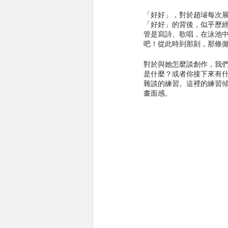
「好好」，對於趙璿每次
「好好」的背後，似乎歷
管是寫詩、歌唱，在泳池
吧！從此時到那刻，那條
對於與她怎麼談創作，我
是什麼？或者你接下來有
雜談的練習。這裡的練習
畫面感。