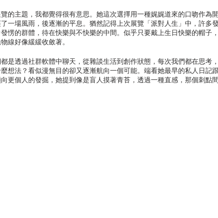
展覽的主題，我都覺得很有意思。她這次選擇用一種娓娓道來的口吻作為
經了一場風雨，後逐漸的平息。猶然記得上次展覽「派對人生」中，許多
中發愣的群體，待在快樂與不快樂的中間。似乎只要戴上生日快樂的帽子
拋物線好像緩緩收斂著。
們都是透過社群軟體中聊天，從雜談生活到創作狀態，每次我們都在思考
什麼想法？看似漫無目的卻又逐漸航向一個可能。端看她最早的私人日記
傾向更個人的發掘，她提到像是盲人摸著青苔，透過一種直感，那個刺點