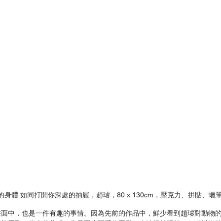
身體 如同打開你深處的抽屜，趙璿，80 x 130cm，壓克力、拼貼、蠟筆
畫面中，也是一件有趣的事情。因為先前的作品中，鮮少看到趙璿對動物