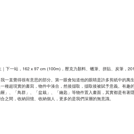
｜下一站，162 x 97 cm (100m)，壓克力顏料、蠟筆、拼貼、炭筆，20
是我一直覺得很有意思的部分。第一眼會知道他的眼睛是許多剪紙中的萬
是一種超現實的書寫，物件中湊合，然後擷取，擷取後被賦予意義。有趣
抽屜」、「鳥群」、「盆栽」、「鑰匙」等物件置入畫面，其實都是有著
閉合之間，收納回憶、收納個人，更多的是我們深層的無意識。