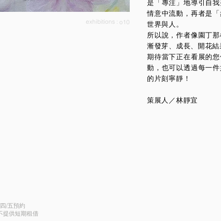
是「專注」地導引自我
情意中流動，再者是「
exhibitions :
o10
世界與人。
所以說，作者像園丁那
漸發芽、成長、開花結
期待當下正在看展的您
動，也可以透過每一件
的片刻寧靜！
策展人／林靜宜
/四/五預約
假不提供短期租借