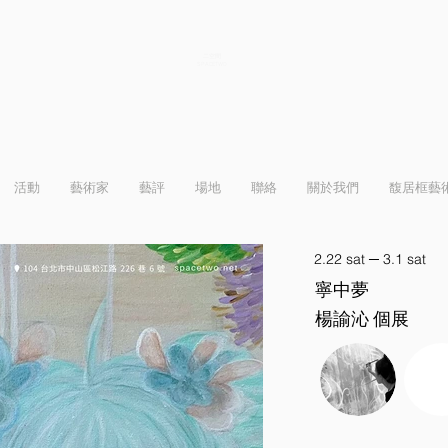
二空間
SPACETWO
活動
藝術家
藝評
場地
聯絡
關於我們
馥居框藝
2.22 sat ─ 3.1 sat
寧中夢
楊諭沁 個展