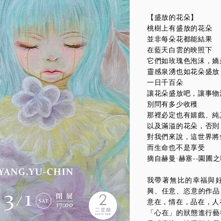
【盛放的花朵】
桃樹上有盛放的花朵
並非每朵花都能結果
在藍天白雲的映照下
它們如玫瑰色泡沫，嬌
靈感泉湧也如花朵盛放
一日千百朵
讓花朵盛放吧，讓事物
別問有多少收穫
那裡必定也有嬉戲、純
以及滿溢的花朵，否則
對我們來說，這世界將
而生命也不是享受
摘自赫曼·赫塞--園圃
我帶著無比的幸福與
興、任意、恣意的作品
意在，情在，品在，人
「心在」的狀態進行藝