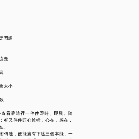
柔閃耀
流走
真
會太小
之歌
好奇看著這裡一件件即時、即興、隨
；卻又件件匠心帷幄，心在，感在，
在。
術傳達，便能擁有下述三個本能，一