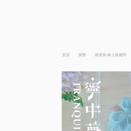
首頁
展覽
展後展-線上收藏間