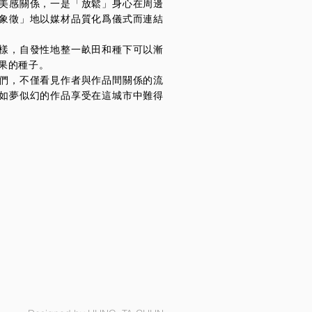
美感關係，一是「放鬆」身心在周邊
象徵」地以媒材品質化爲儀式而連結
樣，自發性地整一畝田和種下可以漸
果的種子。
們，不僅看見作者與作品間關係的流
如夢似幻的作品享受在這城市中難得