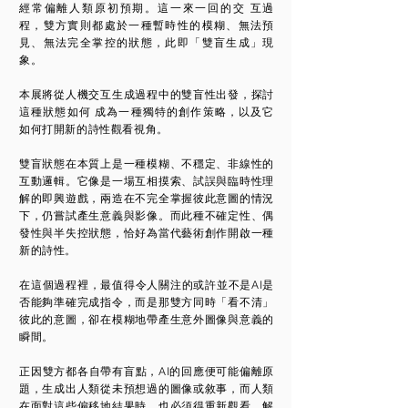
經常偏離人類原初預期。這一來一回的交 互過
程，雙方實則都處於一種暫時性的模糊、無法預
見、無法完全掌控的狀態，此即「雙盲生成」現
象。
本展將從人機交互生成過程中的雙盲性出發，探討
這種狀態如何 成為一種獨特的創作策略，以及它
如何打開新的詩性觀看視角。
雙盲狀態在本質上是一種模糊、不穩定、非線性的
互動邏輯。它像是一場互相摸索、試誤與臨時性理
解的即興遊戲，兩造在不完全掌握彼此意圖的情況
下，仍嘗試產生意義與影像。而此種不確定性、偶
發性與半失控狀態，恰好為當代藝術創作開啟一種
新的詩性。
在這個過程裡，最值得令人關注的或許並不是AI是
否能夠準確完成指令，而是那雙方同時「看不清」
彼此的意圖，卻在模糊地帶產生意外圖像與意義的
瞬間。
正因雙方都各自帶有盲點，AI的回應便可能偏離原
題，生成出人類從未預想過的圖像或敘事，而人類
在面對這些偏移地結果時，也必須得重新觀看、解