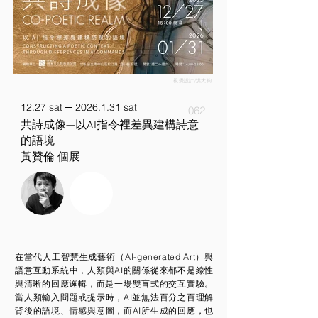
視覺設計/洪大鈞
12.27 sat ─
2026.1.31
sat
062
共詩成像—以AI指令裡差異建構詩意
的語境
黃贊倫 個展
在當代人工智慧生成藝術（AI-generated Art）與
語意互動系統中，人類與AI的關係從來都不是線性
與清晰的回應邏輯，而是一場雙盲式的交互實驗。
當人類輸入問題或提示時，AI並無法百分之百理解
背後的語境、情感與意圖，而AI所生成的回應，也