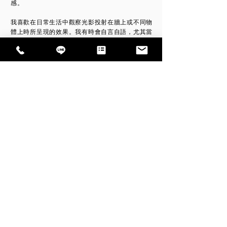
感。
我喜歡在日常生活中觀察光影投射在牆上或不同物
體上時所呈現的效果。我有時會自言自語，尤其當
接近某一件事物時，內心會激盪出一些無以名狀的
感受。這些感受有時像是喜悅、有時像是悲傷或有
時像是孤獨感。這個經由靠近或接近時所產生的感
受伴隨著時間和光影的轉移，是一瞬間的，但也或
許是這微乎其微地陪伴，時間感卻凝結在記憶深
處。
14:00～18:00
開放 ： 週三、六
預約 ： 週二、四、五 （FB粉專預約）
展覽時段：14:00～18:00 週三/六開放；週二/四/五預約
場租時段：11:00～19:00 不限平假日，連假不提供短期租借
T.02
2521 0222
F.02
2521 5251
104 台北市中山區松江路226巷6號
Designed by HUNG, TA-CHUN