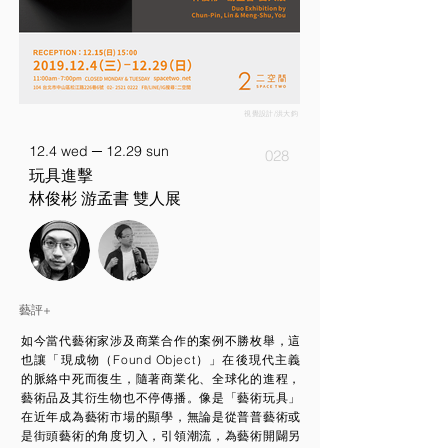
視覺設計/洪大鈞
12.4 wed ─ 12.29 sun
028
玩具進擊
林俊彬 游孟書 雙人展
藝評+
如今當代藝術家涉及商業合作的案例不勝枚舉，這
也讓「現成物（Found Object）」在後現代主義
的脈絡中死而復生，隨著商業化、全球化的進程，
藝術品及其衍生物也不停傳播。像是「藝術玩具」
在近年成為藝術市場的顯學，無論是從普普藝術或
是街頭藝術的角度切入，引領潮流，為藝術開闢另