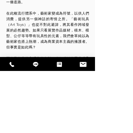
一條道路。
在此種流行體系中，藝術家變成為符號，以供人們
消費，提供另一個神話的寄情之所。「藝術玩具
（Art Toys）」也從不對此避諱，將其看作跨域發
展的必然趨勢。如果只看展覽作品媒材，積木、模
型、公仔等等帶有玩具性的元素，我們會單純以為
藝術家也搭上熱潮，成為商業資本主義的擁護者。
但事實是如此嗎？
兩位藝術家的高明之處在於，他們巧妙操弄著玩具
與生俱來的屬性標籤，透過標準或規格的積木、模
型零件，點出文化殖民（Cultural Colonialism）
和文化盜獵（Cultural Poach）現象，並讓帶有濃
厚資本邏輯的物件自我消解或內爆。像是利用複製
物的消融、改造與再複製等手法，不停玩轉其中所
蘊含的符碼。而今工業文明社會所建構的流行體
系，也預示了當今後殖民下的文化處境，如何運用
符號，成為極需思考的課題。