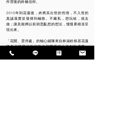
作背後的終極信仰。
2010年到花蓮後，終將其出世的性情，不入世的
真誠落實並發揮到極致。不藏私，想玩啥，就去
做；讓其能將以前胡思亂想的想法，慢慢累積並呈
現出來。
「花開、雲停處」的軸心鋪陳來自林淑鈴移居花蓮
後多元發展的藝術路線和豐碩迷人的創作成果。
然，此次創作展出品項亦為作者近年創作的核心主
題。
本展呈現的內容，涵括林淑鈴的編織藝術、立體陶
塑結合金工、空間裝置等各類創作；逐一而有序地
賞讀著林淑鈴不同主題系列的創作和文本；從中體
會林淑鈴一貫正向的美學信念，同時又繽紛多樣的
藝術脈絡，進而融入窺探其遷居花蓮之後，源源自
然啟示和純粹內心悸動的美好遇合，展現熱情有勁
的創造力和生命力表現，以及此中別開生面、燦爛
奪目的藝術花果。