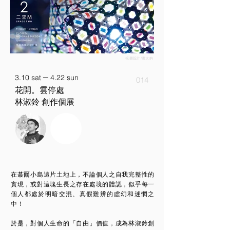
視覺設計/洪大鈞
3.10 sat ─ 4.22 sun
014
花開。雲停處
林淑鈴 創作個展
在蕞爾小島這片土地上，不論個人之自我完整性的
實現，或對這塊生長之存在處境的體認，似乎每一
個人都處於明暗交混、真假難辨的虛幻和迷惘之
中！
於是，對個人生命的「自由」價值，成為林淑鈴創