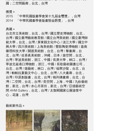
國；二空間藝廊，台北，台灣
獲獎＋
2015 「中華民國版畫學會第十九屆金璽獎」，台灣
2014 「中華民國畫學會版畫類金爵獎」，台灣
典藏＋
台北市立美術館，台北，台灣 / 國立歷史博物館，台北，
台灣 / 國立臺灣藝術教育館 / 國立台灣美術館 / 國立臺灣師
範大學，台北，台灣 / 屏東縣文化中心 / 淡江大學 / 國立中
興大學 / 四川美術館 / 上海美術館 / 鶯歌陶瓷博物館 / 嘉南
藥理科技大學 / 關渡美術館，台北，台灣 / 黎畫廊，台
北，台灣 / 佐喜眞美術館，沖繩，日本 / 築空間，台北，
台灣 / 寧波美術館，浙江，中國 / 長庚大學，林口，台灣 /
寧波北崙港口博物館，浙江，中國 / 長歌藝術圖書公司，
台北，台灣 / 焮藝術，林口，台灣 / 福華沙龍，台北，台
灣 / 帕帕拉夏藝文中心，台北，台灣 / 八大畫廊，台北，
台灣 / 印原創版畫，台北，台灣 / 格列佛畫廊，台北，台
灣 / 二空間，台北，台灣 / 奕空間，上海，中國 / 九份藝術
館，新北，台灣 / 水心月茶坊，新北，台灣 / 亞億藝術空
間 AHM Gallery，台北，台灣 / 太魯閣國家公園遊客中
心，花蓮，台灣
藝術家作品＋