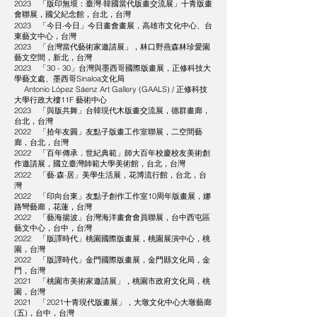
2023 「版印無垠：臺灣‧韓國當代版畫交流展」十青版畫
會聯展，國父紀念館，台北，台灣
2023 「今日‧今日」今日畫會畫展，高雄市文化中心、台
東藝文中心，台灣
2023 「台灣當代藝術家邀請展」，林口野燕森林珍愛園
藝文空間，新北，台灣
2023 「30 - 30」台灣與墨西哥國際版畫展，正修科技大
學藝文處、墨西哥Sinaloa文化局
Antonio López Sáenz Art Gallery (GAALS) / 正修科技
大學行政大樓11F 藝術中心
2023 「與版共舞」台韓現代木版畫交流展，德群畫廊，
台北，台灣
2022 「拾年友圓」友點子版畫工作室聯展，二空間藝
廊，台北，台灣
2022 「百年傳承．世紀典範」師大百年校慶校友美術創
作邀請展，國立臺灣師範大學美術館，台北，台灣
2022 「藝‧森‧居」美學生活展，花博流行館，台北，台
灣
2022 「印向台東」友點子創作工作室10周年版畫展，娜
路彎藝廊，花蓮，台灣
2022 「藝海揚波」台灣海洋畫會會員聯展，台中西屯區
藝文中心，台中，台灣
2022 「版譯時代」桃園國際版畫展，桃園展演中心，桃
園，台灣
2022 「版譯時代」金門國際版畫展，金門縣文化局，金
門，台灣
2021 「桃園市美術家邀請展」，桃園市政府文化局，桃
園，台灣
2021 「2021十青現代版畫展」，大墩文化中心大墩藝廊
(五)，台中，台灣