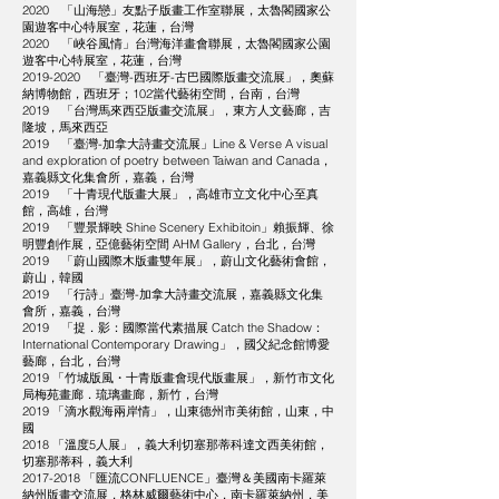
2020 「山海戀」友點子版畫工作室聯展，太魯閣國家公
園遊客中心特展室，花蓮，台灣
2020 「峽谷風情」台灣海洋畫會聯展，太魯閣國家公園
遊客中心特展室，花蓮，台灣
2019-2020
「臺灣-西班牙-古巴國際版畫交流展」，奧蘇
納博物館，西班牙；102當代藝術空間，台南，台灣
2019 「台灣馬來西亞版畫交流展」，東方人文藝廊，吉
隆坡，馬來西亞
2019 「臺灣-加拿大詩畫交流展」Line & Verse A visual
and exploration of poetry between Taiwan and Canada，
嘉義縣文化集會所，嘉義，台灣
2019 「十青現代版畫大展」，高雄市立文化中心至真
館，高雄，台灣
2019 「豐景輝映 Shine Scenery Exhibitoin」賴振輝、徐
明豐創作展，亞億藝術空間 AHM Gallery，台北，台灣
2019 「蔚山國際木版畫雙年展」，蔚山文化藝術會館，
蔚山，韓國
2019 「行詩」臺灣-加拿大詩畫交流展，嘉義縣文化集
會所，嘉義，台灣
2019 「捉．影：國際當代素描展 Catch the Shadow：
International Contemporary Drawing」，國父紀念館博愛
藝廊，台北，台灣
2019 「竹城版風・十青版畫會現代版畫展」，新竹市文化
局梅苑畫廊．琉璃畫廊，新竹，台灣
2019 「滴水觀海兩岸情」，山東德州市美術館，山東，中
國
2018 「溫度5人展」，義大利切塞那蒂科達文西美術館，
切塞那蒂科，義大利
2017-2018
「匯流CONFLUENCE」臺灣＆美國南卡羅萊
納州版畫交流展，格林威爾藝術中心，南卡羅萊納州，美