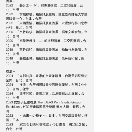
個展＋
2022 「藝分之一 1/1」賴振輝個展，二空間藝廊，台
北，台灣
2022 「前瞻顧後」賴振輝版畫展，國立臺灣師範大學國
際版畫中心，台北，台灣
2022 「永續豐情」賴振輝版畫個展，永豐銀行林口忠孝
分行，新北，台灣
2020 「文教印紋」賴振輝版畫個展，福華文教會館，台
北，台灣
2020 「衝擊淬煉後......」賴振輝個展，二空間藝廊，台
北，台灣
2019 「東鈐西印」賴振輝版畫個展，帕帕拉夏藝廊，台
北，台灣
2019 「藝載山城」賴振輝版畫個展，九份藝術館，新
北，台灣
聯展＋
2024 「肖影如真」畫家的自畫像聯展，台灣美術院藝術
空間，台北，台灣
2024 「漫版」台灣國際版畫交流協會聯展，台南文化中
心，台南，台灣
2024 「四季問候」畫廊之旅，乙皮畫廊台北展館，台
北，台灣
2023 友點子版畫聯展 The IDEAS Print Studio Group
Exhibition，HTC宏達國際電子總部 藝文大廳，新店，台
灣
2023 「～未來への種子～」日本．台灣交流版畫展，橫
濱，日本
2023 「2023台日美術交流展」今日畫會，國父紀念館，
台北，台灣