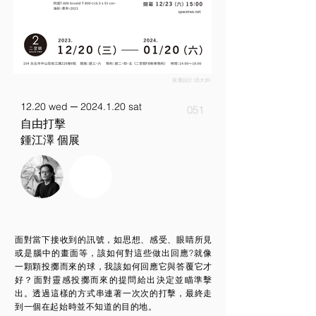
視覺設計/洪大鈞
12.20 wed ─
2024.1.20
sat
051
自由打擊
鍾江澤 個展
面對當下接收到的訊號，如思想、感受、眼睛所見
或是腦中的畫面等，該如何對這些做出回應?就像
一顆顆投擲而來的球，我該如何回應它與答覆它才
好？面對靈感投擲而來的提問給出決定並瞄準擊
出。透過這樣的方式串連著一次次的打擊，最終走
到一個在起始時並不知道的目的地。