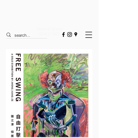
Second Space
SPACETWO