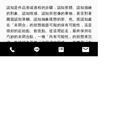
認知是作品形成過程的步驟，認知形體、認知描繪
的對象、認知情感、認知所想像的事物，甚至對著
圖面認知筆觸、認知抽象樣態的形、色。當認知處
在「未閉合」的狀態能盡可能的保有可能性，這是
很好的起始點、創造點。從這裡起走，最終保持在
巧妙的未閉合點，一種「尚有可能性」的狀態來完
成，常被認為是種「未完成的完成」，其實是「未
閉合的完成」。非閉合的畫面永遠是活著的，一種
解䆁是讓觀者在想像力中繼續它或是另一種解釋，
所見即所得，看見的筆觸樣態與不確定性的形體，
即是。
14:00～18:00
開放 ： 週三、六
預約 ： 週二、四、五 （FB粉專預約）
Exhibition hours: 14:00-18:00, open on Wednesdays and
Saturdays; by appointment on Tuesdays, Thursdays and
Fridays
Rental time: 11:00～19:00, not limited to weekdays and