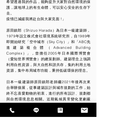
希望透過我的作品，能夠提升大家對自然環境的保
護，讓地球上的有生命體，可以安心安全的生存下
去。
疫情已減緩我將赴台與大家見面 !」
原田鎮郎（Shizuo Harada）為日本一級建築師，
1979年設立株式會社環境系統研究所，自1989年
即開始研究「空中城市（Sky City）」和「ABC先
進建築複合體（Advanced Building
Complex）」，曾擔任2005年日本國際博覽會
（愛知世界博覽會）的總策劃師。建築理念上強調
利用自然資源，與大自然和諧共存，集約利用土地
資源，集中布局城市功能，秉持低碳環保的理念。
日本一級建築師原田鎮郎老師繼2021年後再次來
台舉辦個展，從事建築設計與城市規劃的工作，始
終不忘喜愛動物的初衷，進行的所有設計、規劃都
與自然環境息息相關。近期氣候異常變化更劇嚴
重，以創作的方式傳遞”保護地球環境”及”萬物共
生共榮”的理念。自從原田鎮郎老師認識到台灣的
石虎與日本的西表山貓在血緣上同源，而歐亞水獺
也曾出現在日本，只不過如今已經滅絕，今年再次
來台為台灣推廣本土瀕危動物的保育工作，並將兩
件作品收入捐給台北市立動物園，呼應展覽主題也