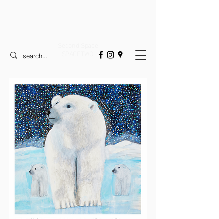
Second Space
SPACETWO