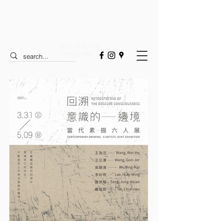
Second Space
SPACETWO