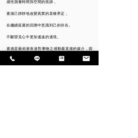
感性測量時間與空間的痕跡，
素描己靜靜地改變真實的某種界定，
在繼續延遲的回溯中意識到己的存在。
不斷望見心中更加遙遠的邊境。
素描是藝術家表達對事物之感動最直接的媒介，因
素描的臨場性與直接性似乎更接近作者不假修飾的
當下感動。當代素描的重點不在發展形式，而是發
展內在意念與創造性思維，以多元的素描表達表象
下的視界，擴展對外的多義性心象聯結，呈現素描
無可預測的多變輪廓。藝術家在物質世界和精神世
界的對話中，尋找內在心理聯繫的準確契合點，以
更自由開放的自我語彙詮釋當代的文人精神與生命
的情調。
Exhibition hours: 14:00-18:00, open on Wednesdays and