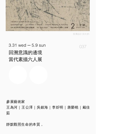
視覺設計/洪大鈞
3.31 wed ─ 5.9 sun
037
回溯意識的邊境
當代素描六人展
參展藝術家
王為河｜王公澤｜吳銀海｜李炘明｜唐榮曉｜戴佳
茹
靜默觀照生命的本質，