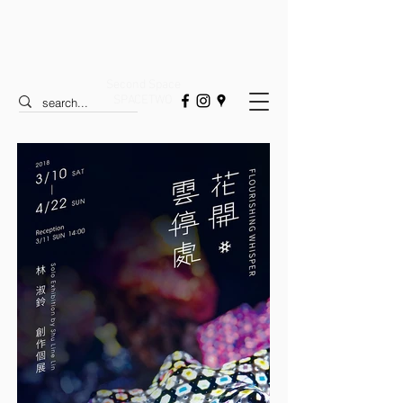
Second Space
SPACETWO