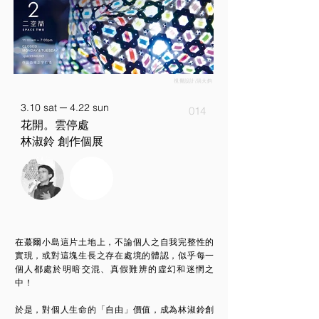
視覺設計/洪大鈞
3.10 sat ─ 4.22 sun
014
花開。雲停處
林淑鈴 創作個展
在蕞爾小島這片土地上，不論個人之自我完整性的
實現，或對這塊生長之存在處境的體認，似乎每一
個人都處於明暗交混、真假難辨的虛幻和迷惘之
中！
於是，對個人生命的「自由」價值，成為林淑鈴創