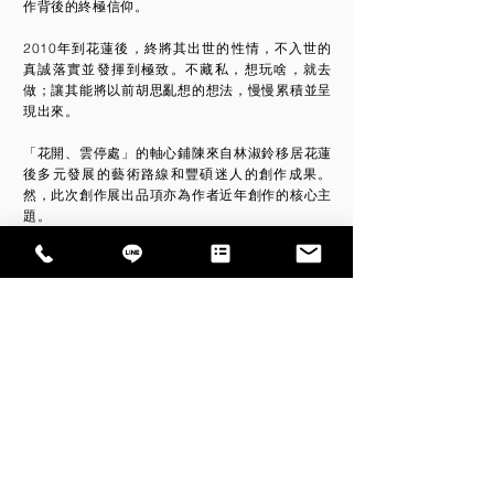
作背後的終極信仰。
2010年到花蓮後，終將其出世的性情，不入世的
真誠落實並發揮到極致。不藏私，想玩啥，就去
做；讓其能將以前胡思亂想的想法，慢慢累積並呈
現出來。
「花開、雲停處」的軸心鋪陳來自林淑鈴移居花蓮
後多元發展的藝術路線和豐碩迷人的創作成果。
然，此次創作展出品項亦為作者近年創作的核心主
題。
本展呈現的內容，涵括林淑鈴的編織藝術、立體陶
塑結合金工、空間裝置等各類創作；逐一而有序地
賞讀著林淑鈴不同主題系列的創作和文本；從中體
會林淑鈴一貫正向的美學信念，同時又繽紛多樣的
藝術脈絡，進而融入窺探其遷居花蓮之後，源源自
然啟示和純粹內心悸動的美好遇合，展現熱情有勁
的創造力和生命力表現，以及此中別開生面、燦爛
奪目的藝術花果。